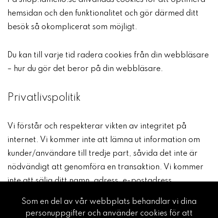
På shop.lamelio.se användas cookies för att optimera
hemsidan och den funktionalitet och gör därmed ditt
besök så okomplicerat som möjligt.
Du kan till varje tid radera cookies från din webbläsare
– hur du gör det beror på din webbläsare.
Privatlivspolitik
Vi förstår och respekterar vikten av integritet på
internet. Vi kommer inte att lämna ut information om
kunder/användare till tredje part, såvida det inte är
nödvändigt att genomföra en transaktion. Vi kommer
inte att sälja ditt namn, adress, e-postadress,
kreditkort eller personuppgifter till någon tredje part
Som en del av vår webbplats behandlar vi dina
utan ditt föregående samtycke.
personuppgifter och använder cookies för att