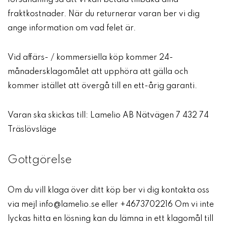
försändning så att vi kan betala tillbaka dina
fraktkostnader. När du returnerar varan ber vi dig
ange information om vad felet är.
Vid affärs- / kommersiella köp kommer 24-
månadersklagomålet att upphöra att gälla och
kommer istället att övergå till en ett-årig garanti.
Varan ska skickas till: Lamelio AB Nätvägen 7 432 74
Träslövsläge
Gottgörelse
Om du vill klaga över ditt köp ber vi dig kontakta oss
via mejl info@lamelio.se eller +4673702216 Om vi inte
lyckas hitta en lösning kan du lämna in ett klagomål till